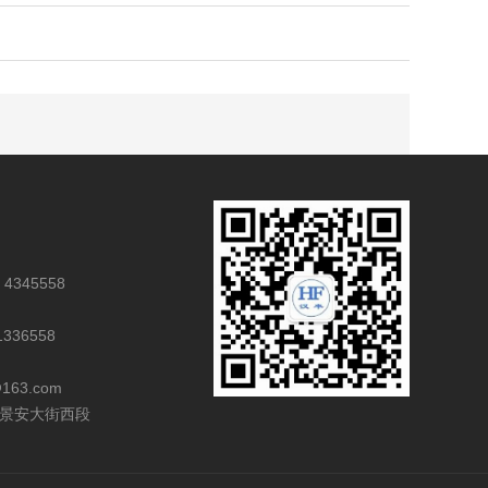
4345558
36558
163.com
景安大街西段