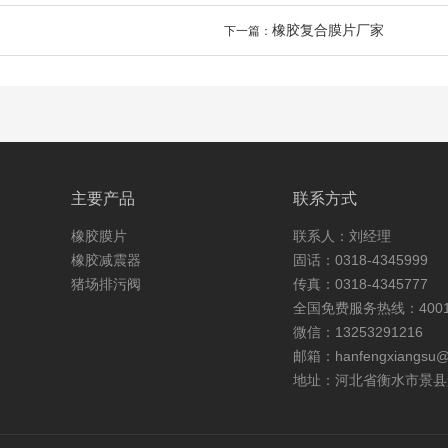
橡胶复合膜片厂家
下一篇：
主要产品
联系方式
橡胶膜片
联系人：刘经理
橡胶减震器
固话：0318-4345999 
猪场排污阀
传真：0318-4345777
全国免费服务热线：40013
微信：13253291216
邮箱：hanfengxiangsu@
地址：河北省衡水市景县